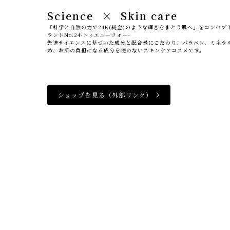
Science
×
Skin care
「科学と自然の力で24K(純金)のような輝きをまとう肌へ」をコンセ
ランドNo.24-トゥエニーフォー-
先進サイエンスに基づいた成分と配合量にこだわり、パラベン、ミネラ
め、お肌の負担になる成分を使わないスキンケアコスメです。
ショップを見る
（外部リンク）