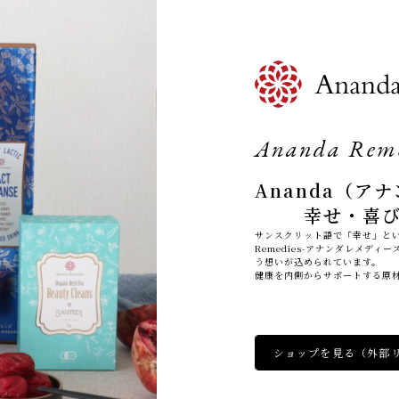
Ananda
（アナ
幸せ・喜
サンスクリット語で「幸せ」という
Remedies-アナンダレメデ
う想いが込められています。
健康を内側からサポートする原
ショップを見る
（外部