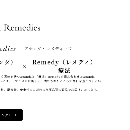
アナンダ・レメディーズ
ンダ）
Remedy
（レメディ）
×
び
療法
意味を持つAnandaと「療法」Remedyを組み合わせたAnanda
ィーズ-には、「すこやかに美しく、満たされたこころで毎日を過ごす」とい
材料、配合量、安全性にこだわった高品質の商品をお届けいたします。
リンク）